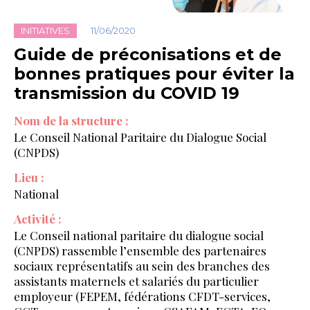
INITIATIVES
11/06/2020
Guide de préconisations et de
bonnes pratiques pour éviter la
transmission du COVID 19
Nom de la structure :
Le Conseil National Paritaire du Dialogue Social
(CNPDS)
Lieu :
National
Activité :
Le Conseil national paritaire du dialogue social
(CNPDS) rassemble l’ensemble des partenaires
sociaux représentatifs au sein des branches des
assistants maternels et salariés du particulier
employeur (FEPEM, fédérations CFDT-services,