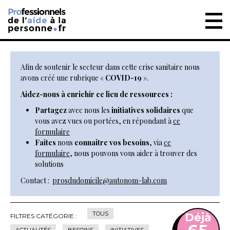
Afin de soutenir le secteur dans cette crise sanitaire nous
avons créé une rubrique «
COVID-19
».
Aidez-nous à enrichir ce lieu de ressources :
Partagez
avec nous les
initiatives solidaires
que
vous avez vues ou portées, en répondant à
ce
formulaire
Faites
nous
connaitre vos besoins
, via
ce
formulaire
, nous pouvons vous aider à trouver des
solutions
Contact :
prosdudomicile@autonom-lab.com
TOUS
Déjà
FILTRES CATÉGORIE :
ACTUALITÉS
BESOINS
INITIATIVES