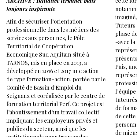
ARCHIVE : Initiative terminée mais
cette fo
toujours inspirante
notamme
imaginé,
Afin de sécuriser l’orientation
Tuteurs 
professionnelle dans les métiers des
phase de
services aux personnes, le Pôle
-avec la
Territorial de Coopération
représen
Economique Sud Aquitain situé à
présents
TARNOS, mis en place en 2013, a
Puis, une
développé en 2016 et 2017 une action
représen
de type formation-action, portée par le
professi
Comité de Bassin d’Emploi du
l’équipe
Seignanx et coréalisée par le centre de
tuteurés
formation territorial Perf. Ce projet est
de forma
l’aboutissement d’un travail collectif
de cette
impliquant les employeurs privés et
personne
publics du secteur, ainsi que les
de mieux
institutionnels pour trouver des