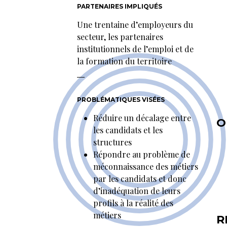
PARTENAIRES IMPLIQUÉS
Une trentaine d’employeurs du
secteur, les partenaires
institutionnels de l’emploi et de
la formation du territoire
PROBLÉMATIQUES VISÉES
Réduire un décalage entre
O
les candidats et les
structures
Répondre au problème de
méconnaissance des métiers
par les candidats et donc
d’inadéquation de leurs
profils à la réalité des
métiers
R