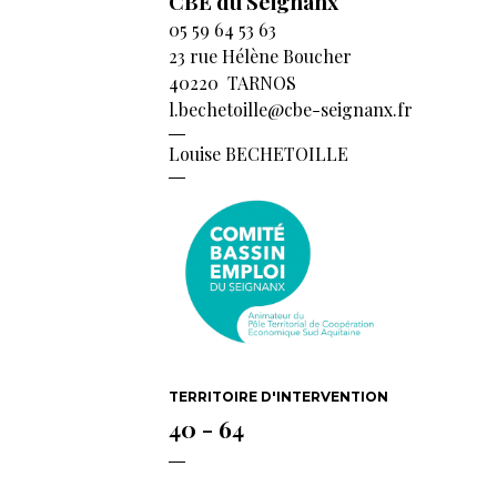
CBE du Seignanx
05 59 64 53 63
23 rue Hélène Boucher
40220 TARNOS
l.bechetoille@cbe-seignanx.fr
Louise BECHETOILLE
TERRITOIRE D'INTERVENTION
40 - 64