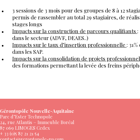
3 sessions de 3 mois pour des groupes de 8 à 12 stagiai
permis de rassembler au total 29 stagiaires, de réal
stages longs
Impacts sur la construction de parcours qualifiants
:
dans le secteur (ADVF, DEAES..)
Impacts sur le taux d’insertion professionnelle
: 31%
dans les SAP.
Impacts sur la consolidation de projets professionne
des formations permettant la levée des freins périph
Gérontopôle Nouvelle-Aquitaine
Parc d’Ester Technopole
24, rue Atlantis – Immeuble Boréal
87 069 LIMOGES Cedex
+ 33 (0)5 87 21 21 54
contact@gerontopole-na.com