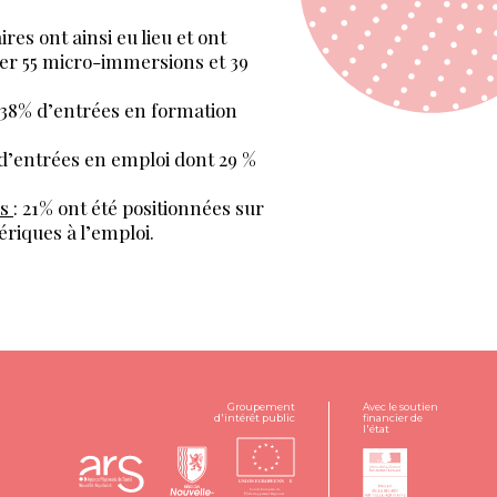
res ont ainsi eu lieu et ont
iser 55 micro-immersions et 39
 38% d’entrées en formation
 d’entrées en emploi dont 29 %
ls
: 21% ont été positionnées sur
ériques à l’emploi.
Groupement
Avec le soutien
d'intérêt public
financier de
l'état
UNION EUROPEENN
E
Fonds Européen de
développement Régional